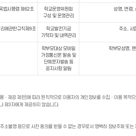
육법시행령 제62조
학교운영위원회
성명, 연령,
구성 및 운영관리
리에관한규칙제9조
학교발전기금
주소, 사
기탁자 및 내역관리
학부모대상 모바일
학부모성명, 핸
가정통신문 발송 및
단체문자발송 등
공지사항 알림
용ㆍ제공 제한)에 따라 원칙적으로 이용자의 개인정보를 수집ㆍ이용 목적으로
나 제3자에게 제공하지 않습니다.
주소불명 등으로 사전 동의를 받을 수 없는 경우로서 명백히 정보주체 또는 