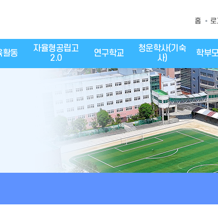
홈
로
자율형공립고
청운학사(기숙
육활동
연구학교
학부
2.0
사)