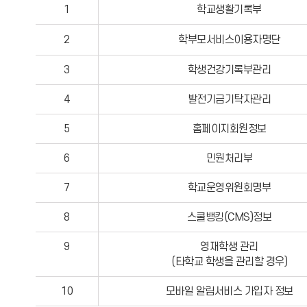
1
학교생활기록부
2
학부모서비스이용자명단
3
학생건강기록부관리
4
발전기금기탁자관리
5
홈페이지회원정보
6
민원처리부
7
학교운영위원회명부
8
스쿨뱅킹(CMS)정보
9
영재학생 관리
(타학교 학생을 관리할 경우)
10
모바일 알림서비스 가입자 정보