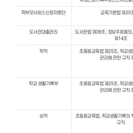
학생건강기록부등전산처리및관
학부모서비스신청자명단
교육기본법 제23
도서관대출관리
도서관법 제38조, 정보주체동의
제14조
학적
초중등교육법 제25조, 학교생
관리에 관한 규칙 
학교 생활기록부
초중등교육법 제25조, 학교생
관리에 관한 규칙 
성적
초중등교육법, 학교생활기록의 작
규칙