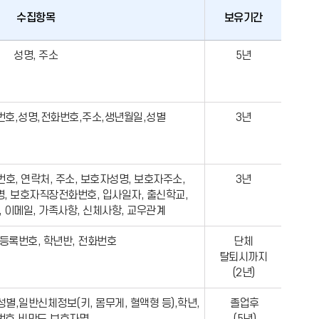
수집항목
보유기간
성명, 주소
5년
번호,성명,전화번호,주소,생년월일,성별
3년
호, 연락처, 주소, 보호자성명, 보호자주소,
3년
, 보호자직장전화번호, 입사일자, 출신학교,
 이메일, 가족사항, 신체사항, 교우관계
민등록번호, 학년반, 전화번호
단체
탈퇴시까지
(2년)
별,일반신체정보(키, 몸무게, 혈액형 등),학년,
졸업후