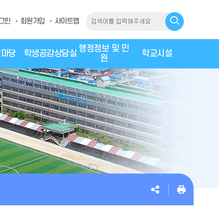
그인
회원가입
사이트맵
행정정보 및 민
모마당
학생공감상담실
학교시설
원