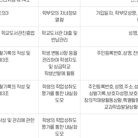
리지침 제14조
반,
조의3
학부모의 자녀정보
가입일자, 학부모성명,
열람
, 학교도서관진흥법
학교도서관 대출 및
성명
반납관리
활기록의 작성 및
학생 변동사항 등을
주민등록번호,성명,전
제3조
관리하여 학생지도
및 상급학교
학생선발에 활용
활기록의 작성 및
학생의 학업성취도
주민등록번호,성명,주소,성
제3조
평가를 통한 내실화
상벌기록,보호자성명,보호
도모
창의적재량활동상황,특별활동
교과학습발달상황
성 및 관리에 관한
학생의 학업성취도
평가를 통한 내실화
도모