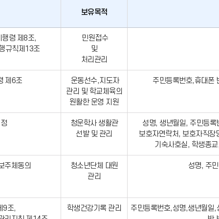
보유목적
행령 제8조,
민원접수
행규칙제13조
및
처리관리
 제6조
운동선수,지도자
주민등록번호,휴대폰 
관리 및 학교체육의
원활한 운영 지원
규정
청운학사 생활관
성명, 생년월일, 주민등록번
선발 및 관리
보호자연락처, 보호자직장명
기숙사호실, 학생종교,
정보주체동의
청소년단체 대원
성명, 주
관리
9조,
학생건강기록 관리
주민등록번호,성명,생년월일,성