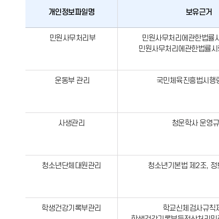
개인정보파일명
보유근거
민원사무처리부
민원사무처리에관한법률시
민원사무처리에관한법률시
운동부 관리
국민체육진흥법시행령
사생관리
청운학사 운영
청소년단체대원관리
청소년기본법 제2조, 
학생건강기록부관리
학교신체검사규칙제