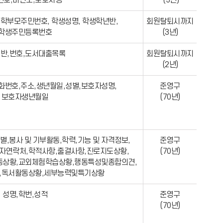
번호,비만도,보호자명
(5년)
 학부모주민번호, 학생성명, 학생학년반,
회원탈퇴시까지
학생주민등록번호
(3년)
,반,번호,도서대출목록
회원탈퇴시까지
(2년)
화번호,주소,생년월일,성별,보호자성명,
준영구
보호자생년월일
(70년)
별,봉사 및 기부활동,학력,기능 및 자격정보,
준영구
자연락처,학적사항,출결사항,진로지도상황,
(70년)
상황,교외체험학습상황,행동특성및종합의견,
,독서활동상황,세부능력및특기상황
성명,학번,성적
준영구
(70년)