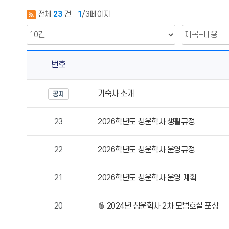
전체
23
건
1
/3페이지
번호
청
기숙사 소개
공지
운
학
23
2026학년도 청운학사 생활규정
사
소
개
22
2026학년도 청운학사 운영규정
의
게
21
2026학년도 청운학사 운영 계획
시
물
20
2024년 청운학사 2차 모범호실 포상
번
호,