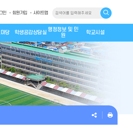
그인
회원가입
사이트맵
행정정보 및 민
모마당
학생공감상담실
학교시설
원