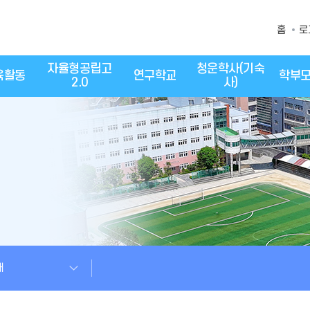
홈
로
자율형공립고
청운학사(기숙
육활동
연구학교
학부
2.0
사)
개