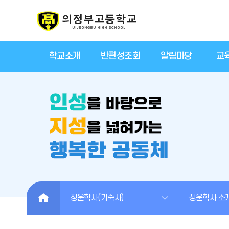
학교소개
반편성조회
알림마당
교
HOME
청운학사(기숙사)
청운학사 소