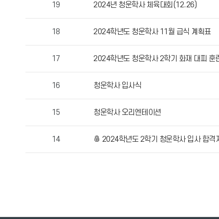
제
19
2024년 청운학사 체육대회(12.26)
목,
작
18
2024학년도 청운학사 11월 급식 계획표
성
자,
17
2024학년도 청운학사 2학기 화재 대피 훈
등
록
16
청운학사 입사식
일,
조
회
15
청운학사 오리엔테이션
수
정
14
2024학년도 2학기 청운학사 입사 합격
보
를
확
인
할
수
있